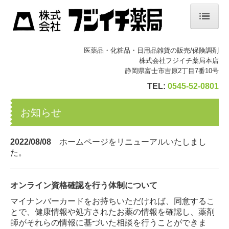
ホーム
医薬品・化粧品・日用品雑貨の販売/保険調剤
かかりつけ薬局
株式会社フジイチ薬局本店
静岡県富士市吉原2丁目7番10号
事業内容
TEL:
0545-52-0801
店舗紹介
お知らせ
会社情報
お知らせ
2022/08/08
ホームページをリニューアルいたしまし
た。
フジイチ薬局の在宅
掲示事項
オンライン資格確認を行う体制について
マイナンバーカードをお持ちいただければ、同意するこ
とで、健康情報や処方されたお薬の情報を確認し、薬剤
師がそれらの情報に基づいた相談を行うことができま